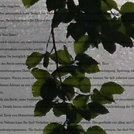
mular eingeben.
en automatisch beim Besuch der Website durch unsere IT-Systeme erfasst. Das sind vor allem te
wser, Betriebssystem oder Uhrzeit des Seitenaufrufs). Die Erfassung dieser Daten erfolgt automatis
reten.
 Ihre Daten?
 wird erhoben, um eine fehlerfreie Bereitstellung der Website zu gewährleisten. Andere Daten kö
zerverhaltens verwendet werden.
ben Sie bezüglich Ihrer Daten?
it das Recht unentgeltlich Auskunft über Herkunft, Empfänger und Zweck Ihrer
sonenbezogenen Daten zu erhalten. Sie haben außerdem ein Recht, die Berichtigung, Sperrung 
erlangen. Hierzu sowie zu weiteren Fragen zum Thema Datenschutz können Sie sich jederzeit unte
enen Adresse an uns wenden. Des Weiteren steht Ihnen ein Beschwerderecht bei der zuständige
zu.
e das Recht, unter bestimmten Umständen die Einschränkung der Verarbeitung Ihrer personen
n. Details hierzu entnehmen Sie der Datenschutzerklärung unter „Recht auf Einschränkung der V
 Tools von Drittanbietern
r Website kann Ihr Surf-Verhalten statistisch ausgewertet werden. Das geschieht vor allem mit 
nalyseprogrammen. Die Analyse Ihres Surf-Verhaltens erfolgt in der Regel anonym; das Surf-Ve