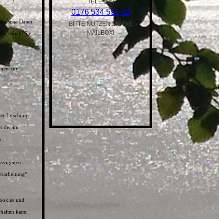
TELEFON
0176 534 595 42
chnische Daten
BITTE NUTZEN SIE DIE
MAILBOX!
ch, sobald Sie
nnen zur
oder Löschung
r der im
n
bezogenen
erarbeitung“.
Cookies und
rhalten kann