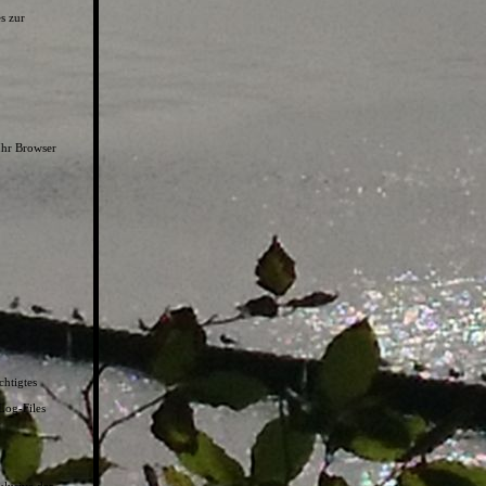
s zur
Ihr Browser
chtigtes
Log-Files