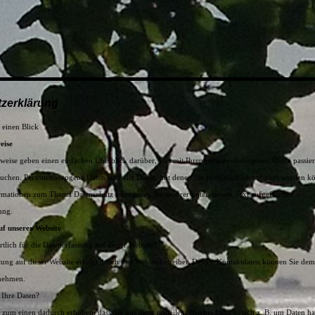
zerklärung
 einen Blick
eise
weise geben einen einfachen Überblick darüber, was mit Ihren personenbezogenen Daten passier
uchen. Personenbezogene Daten sind alle Daten, mit denen Sie persönlich identifiziert werden k
rmationen zum Thema Datenschutz entnehmen Sie unserer unter diesem Text aufgeführten
ung.
uf unserer Website
lich für die Datenerfassung auf dieser Website?
tung auf dieser Website erfolgt durch den Websitebetreiber. Dessen Kontaktdaten können Sie d
tnehmen.
 Ihre Daten?
zum einen dadurch erhoben, dass Sie uns diese mitteilen. Hierbei kann es sich z. B. um Daten ha