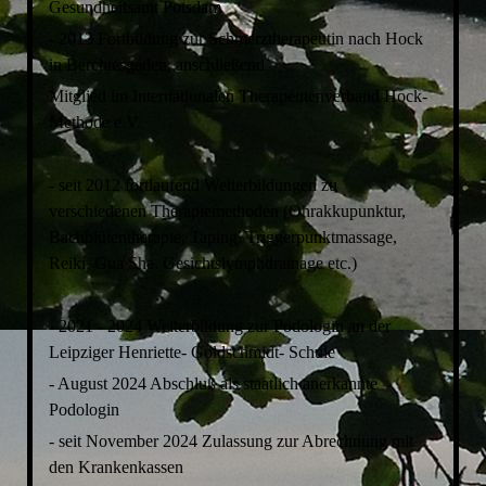
Gesundheitsamt Potsdam
- 2013 Fortbildung zur Schmerztherapeutin nach Hock
in Berchtesgaden, anschließend
Mitglied im Internationalen Therapeutenverband Hock-
Methode e.V.
- seit 2012 fortlaufend Weiterbildungen zu
verschiedenen Therapiemethoden (Ohrakkupunktur,
Bachblütentherapie, Taping, Triggerpunktmassage,
Reiki, Gua Sha, Gesichtslymphdrainage etc.)
- 2021 - 2024 Weiterbildung zur Podologin an der
Leipziger Henriette- Goldschmidt- Schule
- August 2024 Abschluß als staatlich anerkannte
Podologin
- seit November 2024 Zulassung zur Abrechnung mit
den Krankenkassen