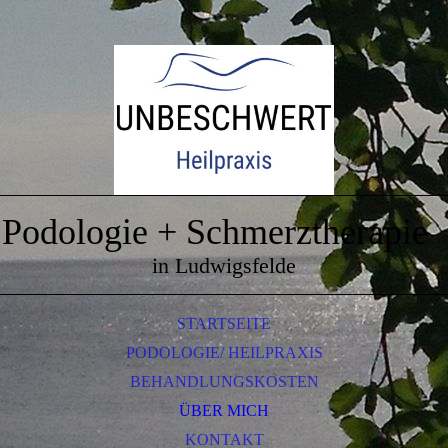
Podologie + Schmerztherapie
in Ludwigsfelde
STARTSEITE
PODOLOGIE/ HEILPRAXIS
BEHANDLUNGSKOSTEN
ÜBER MICH
KONTAKT