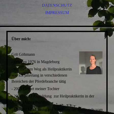
DATENSCHUTZ
IMPRESSUM
Über mich:
Grit Göhmann
- geboren 1976 in Magdeburg
- vor meinem Weg als Heilpraktikerin
war ich jahrelang in verschiedenen
Bereichen der Pferdebranche tätig
- 2005 Geburt meiner Tochter
- 2011- 2013 Ausbildung zur Heilpraktikerin in der
Arche Medica Berlin
- Mai 2013 Zulassung zur Ausübung der Heilkunde vom